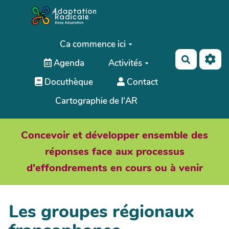
Aller au contenu principal
Ca commence ici
Recherch
Agenda
Activités
;
Docuthèque
Contact
Cartographie de l'AR
Concevoir et développer ensemble des
réponses face aux processus
d'effondrements en cours ou à venir
Les groupes régionaux