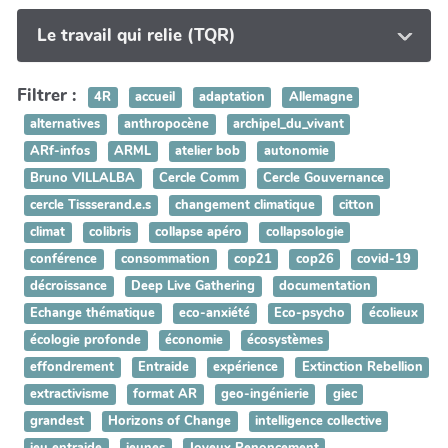
Le travail qui relie (TQR)
Filtrer :
4R
accueil
adaptation
Allemagne
alternatives
anthropocène
archipel_du_vivant
ARf-infos
ARML
atelier bob
autonomie
Bruno VILLALBA
Cercle Comm
Cercle Gouvernance
cercle Tissserand.e.s
changement climatique
citton
climat
colibris
collapse apéro
collapsologie
conférence
consommation
cop21
cop26
covid-19
décroissance
Deep Live Gathering
documentation
Echange thématique
eco-anxiété
Eco-psycho
écolieux
écologie profonde
économie
écosystèmes
effondrement
Entraide
expérience
Extinction Rebellion
extractivisme
format AR
geo-ingénierie
giec
grandest
Horizons of Change
intelligence collective