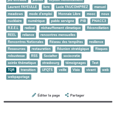
jeu entraide
jeunes
Joyeux Renoncement
Laurent FAYEULLE
livre
Lucie FAUCOMPREZ
manuel
meadows
mode d’emploi
Monnaie Libre
mooc
nous
nucléaire
numérique
pablo servigne
PIB
PNACC3
R.E.E.L
radical
réchauffement climatique
Réconciliation
REEL
reliance
rencontres mensuelles
Rencontres Nationales
Réseau des tempêtes
resilience
Ressources
restauration
Réunion stratégique
Risques
robustesse
RSS
Socialter
sociocratie
soirée thématique
strasbourg
témoignages
Test
TQR
transition
UFQTS
veille
Visio
vivant
web
webpapotage
Éditer la page
Partager