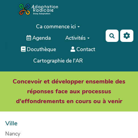
Aller au contenu principal
Ca commence ici
Recherch
Agenda
Activités
;
Docuthèque
Contact
Cartographie de l'AR
Concevoir et développer ensemble des
réponses face aux processus
d'effondrements en cours ou à venir
Ville
Nancy