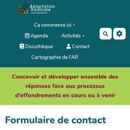
Aller au contenu principal
Ca commence ici
Recherch
Agenda
Activités
;
Docuthèque
Contact
Cartographie de l'AR
Concevoir et développer ensemble des
réponses face aux processus
d'effondrements en cours ou à venir
Formulaire de contact