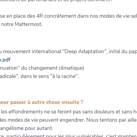
mise en place des 4R concrètement dans nos modes de vie sel
 notre Mattermost.
 mouvement international "Deep Adaptation", initié du p
n.pdf
nuation" du changement climatique)
dicale", dans le sens "à la racine".
our passer à autre chose ensuite ?
es effondrements ne se feront pas sans douleurs et sans h
des modes de vie peuvent engendrer. Nous tentons par aille
 angélisme pour autant.
e, particulièrement pour les plus vulnérables, c'est maintena