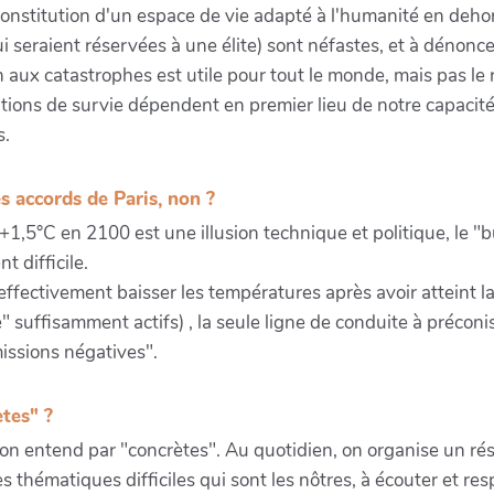
 reconstitution d'un espace de vie adapté à l'humanité en deho
 seraient réservées à une élite) sont néfastes, et à dénonc
ux catastrophes est utile pour tout le monde, mais pas le re
itions de survie dépendent en premier lieu de notre capacité 
s.
es accords de Paris, non ?
e +1,5°C en 2100 est une illusion technique et politique, le 
 difficile.
effectivement baisser les températures après avoir atteint l
suffisamment actifs) , la seule ligne de conduite à préconise
issions négatives".
ètes" ?
on entend par "concrètes". Au quotidien, on organise un rés
 thématiques difficiles qui sont les nôtres, à écouter et res