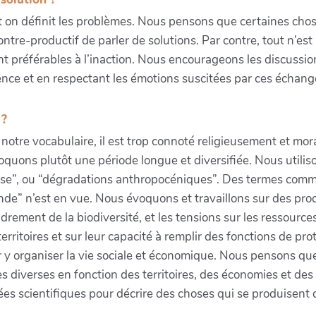
 on définit les problèmes. Nous pensons que certaines chose
contre-productif de parler de solutions. Par contre, tout n’e
sont préférables à l’inaction. Nous encourageons les discussio
ence et en respectant les émotions suscitées par ces échange
 ?
notre vocabulaire, il est trop connoté religieusement et mora
uons plutôt une période longue et diversifiée. Nous utilis
apse”, ou “dégradations anthropocéniques”. Des termes com
onde” n’est en vue. Nous évoquons et travaillons sur des pro
ndrement de la biodiversité, et les tensions sur les ressourc
 territoires et sur leur capacité à remplir des fonctions de pr
our y organiser la vie sociale et économique. Nous pensons q
 diverses en fonction des territoires, des économies et des 
s scientifiques pour décrire des choses qui se produisent d