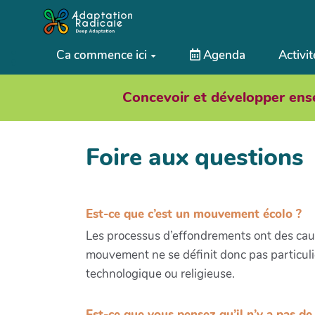
Aller au contenu principal
;
Ca commence ici
Agenda
Activit
Concevoir et développer ens
Foire aux questions
Est-ce que c’est un mouvement écolo ?
Les processus d’effondrements ont des cau
mouvement ne se définit donc pas particulièr
technologique ou religieuse.
Est-ce que vous pensez qu’il n’y a pas de