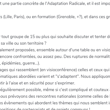
t une partie concrète de l'Adaptation Radicale, et il est imp
fs (Lille, Paris), ou en formation (Grenoble, +?), et dans ce
out groupe de 15 ou plus qui souhaite discuter et tenter de
a ville ou son territoire ?
galement proposées, ensemble autour d'une table ou en visio,
ncore confrontées, ou assez peu. Des ruptures de normalit
épidémies, guerre...).
s qui rassemblent (en visioconférence) celles et ceux qui 
thématiques abordées varient et "s'adaptent". Nous appliquo
ir à l'aise et en sécurité pour s'exprimer.
gulièrement possible, même si c'est compliqué et couteux à
nous prévoyons des rencontres nationales (comme celles de L
es évènements qui abordent les thèmes qui nous semblent imp
ositions de partenariats et de projets communs !