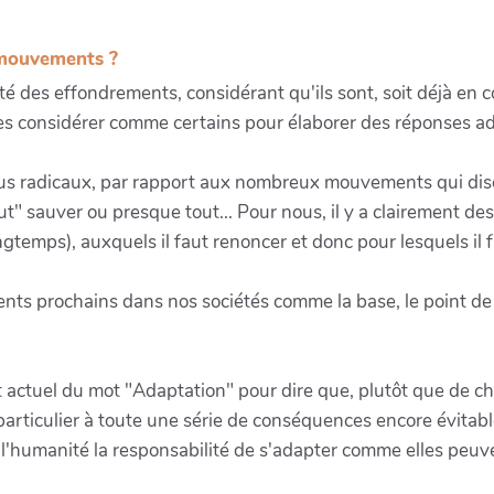
 mouvements ?
 des effondrements, considérant qu'ils sont, soit déjà en co
les considérer comme certains pour élaborer des réponses ad
us radicaux, par rapport aux nombreux mouvements qui disent e
ut" sauver ou presque tout... Pour nous, il y a clairement d
ongtemps), auxquels il faut renoncer et donc pour lesquels il 
ts prochains dans nos sociétés comme la base, le point de 
 actuel du mot "Adaptation" pour dire que, plutôt que de ch
en particulier à toute une série de conséquences encore évita
e l'humanité la responsabilité de s'adapter comme elles peuv