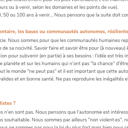
urs ou à venir, selon les domaines et les points de vue).
0, 50 ou 100 ans à venir... Nous pensons que la suite doit 
entaire, les bases ou communautés autonomes, résiliente
arcie. Nous sommes pour que les communautés humaines repe
e de sa nocivité. Savoir faire et savoir être pour (à nouveau)
 pour subvenir (en partie) à ses besoins : l'idée est très i
planète et sur les humains qui n'ont pas "la chance" d'être 
ut le monde "ne peut pas" et il est important que cette aut
lides et en bonne santé. Ne pas reproduire les inégalités et
istes ?
s n'en sont pas. Nous pensons que l'autonomie est intéressa
pas souhaitable. Nous sommes par ailleurs "non violent·es", 
us ne sommes pas pour la loi du plus fort mais bien pour cel