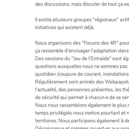
des discussions, mais discuter de tout ça es
Il existe plusieurs groupes "régionaux" acti
initiatives qui existent déjà.
Nous organisons des "Forums des 4R" pour t
ça ressemble d'envisager l'adaptation dans s
Des sessions du "Jeu de l'Entraide" sont é
questions auxquelles nous ne sommes pas e
quotidien (coupure de courant, inondations, 
Régulièrement sont animés des Webpapotage
l'actualité, des personnes présentes, les 
de sécurité qui permet à chacun·e de se sent
Nous nous rassemblons également le plus ré
temps privilégiés nous motive pourtant et 
territoires. Nous participons également à d
Décroissance et sommes ouvert·es aux prop