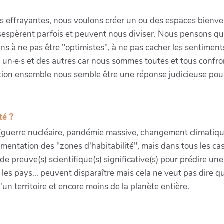
is effrayantes, nous voulons créer un ou des espaces bienvei
ésespèrent parfois et peuvent nous diviser. Nous pensons que 
sons à ne pas être "optimistes", à ne pas cacher les sentim
 un·e·s et des autres car nous sommes toutes et tous confr
ion ensemble nous semble être une réponse judicieuse pour t
té ?
 (guerre nucléaire, pandémie massive, changement climatique
entation des "zones d'habitabilité", mais dans tous les cas,
 de preuve(s) scientifique(s) significative(s) pour prédire un
ns, les pays... peuvent disparaître mais cela ne veut pas dir
'un territoire et encore moins de la planète entière.