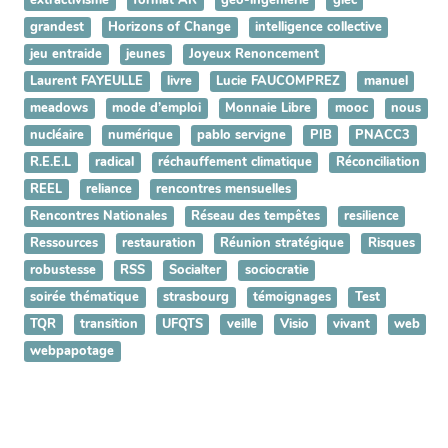
extractivisme
format AR
geo-ingénierie
giec
grandest
Horizons of Change
intelligence collective
jeu entraide
jeunes
Joyeux Renoncement
Laurent FAYEULLE
livre
Lucie FAUCOMPREZ
manuel
meadows
mode d’emploi
Monnaie Libre
mooc
nous
nucléaire
numérique
pablo servigne
PIB
PNACC3
R.E.E.L
radical
réchauffement climatique
Réconciliation
REEL
reliance
rencontres mensuelles
Rencontres Nationales
Réseau des tempêtes
resilience
Ressources
restauration
Réunion stratégique
Risques
robustesse
RSS
Socialter
sociocratie
soirée thématique
strasbourg
témoignages
Test
TQR
transition
UFQTS
veille
Visio
vivant
web
webpapotage