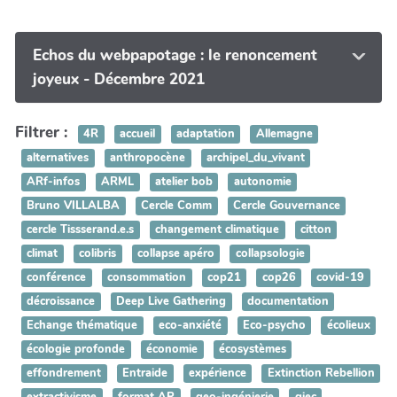
Echos du webpapotage : le renoncement
joyeux - Décembre 2021
Filtrer :
4R
accueil
adaptation
Allemagne
alternatives
anthropocène
archipel_du_vivant
ARf-infos
ARML
atelier bob
autonomie
Bruno VILLALBA
Cercle Comm
Cercle Gouvernance
cercle Tissserand.e.s
changement climatique
citton
climat
colibris
collapse apéro
collapsologie
conférence
consommation
cop21
cop26
covid-19
décroissance
Deep Live Gathering
documentation
Echange thématique
eco-anxiété
Eco-psycho
écolieux
écologie profonde
économie
écosystèmes
effondrement
Entraide
expérience
Extinction Rebellion