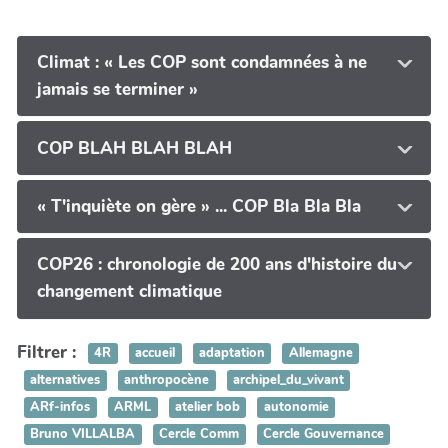
Climat : « Les COP sont condamnées à ne
jamais se terminer »
COP BLAH BLAH BLAH
« T'inquiète on gère » ... COP Bla Bla Bla
COP26 : chronologie de 200 ans d'histoire du
changement climatique
Filtrer :
4R
accueil
adaptation
Allemagne
alternatives
anthropocène
archipel_du_vivant
ARf-infos
ARML
atelier bob
autonomie
Bruno VILLALBA
Cercle Comm
Cercle Gouvernance