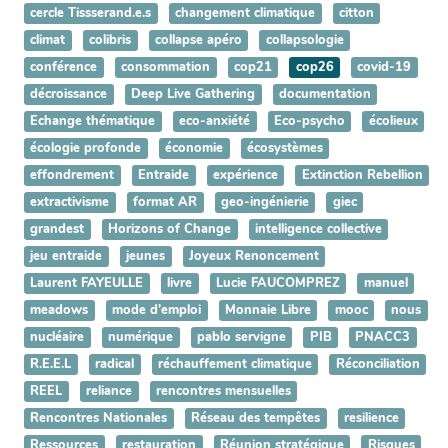
cercle Tissserand.e.s
changement climatique
citton
climat
colibris
collapse apéro
collapsologie
conférence
consommation
cop21
cop26
covid-19
décroissance
Deep Live Gathering
documentation
Echange thématique
eco-anxiété
Eco-psycho
écolieux
écologie profonde
économie
écosystèmes
effondrement
Entraide
expérience
Extinction Rebellion
extractivisme
format AR
geo-ingénierie
giec
grandest
Horizons of Change
intelligence collective
jeu entraide
jeunes
Joyeux Renoncement
Laurent FAYEULLE
livre
Lucie FAUCOMPREZ
manuel
meadows
mode d’emploi
Monnaie Libre
mooc
nous
nucléaire
numérique
pablo servigne
PIB
PNACC3
R.E.E.L
radical
réchauffement climatique
Réconciliation
REEL
reliance
rencontres mensuelles
Rencontres Nationales
Réseau des tempêtes
resilience
Ressources
restauration
Réunion stratégique
Risques