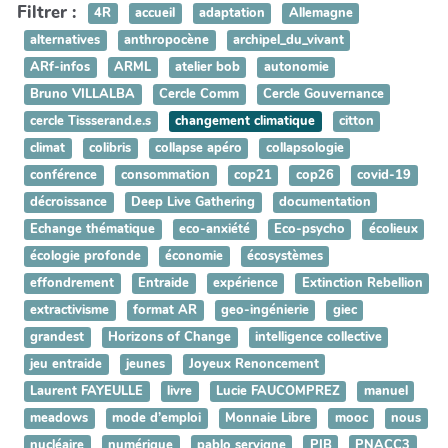
Filtrer :
4R
accueil
adaptation
Allemagne
alternatives
anthropocène
archipel_du_vivant
ARf-infos
ARML
atelier bob
autonomie
Bruno VILLALBA
Cercle Comm
Cercle Gouvernance
cercle Tissserand.e.s
changement climatique
citton
climat
colibris
collapse apéro
collapsologie
conférence
consommation
cop21
cop26
covid-19
décroissance
Deep Live Gathering
documentation
Echange thématique
eco-anxiété
Eco-psycho
écolieux
écologie profonde
économie
écosystèmes
effondrement
Entraide
expérience
Extinction Rebellion
extractivisme
format AR
geo-ingénierie
giec
grandest
Horizons of Change
intelligence collective
jeu entraide
jeunes
Joyeux Renoncement
Laurent FAYEULLE
livre
Lucie FAUCOMPREZ
manuel
meadows
mode d’emploi
Monnaie Libre
mooc
nous
nucléaire
numérique
pablo servigne
PIB
PNACC3