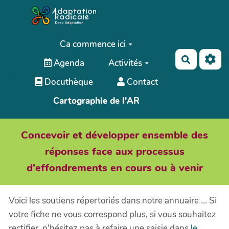
Aller au contenu principal
Ca commence ici
Recherch
Agenda
Activités
;
Docuthèque
Contact
Cartographie de l'AR
Concevoir et développer ensemble des
réponses face aux processus
d'effondrements en cours ou à venir
Voici les soutiens répertoriés dans notre annuaire ... Si
votre fiche ne vous correspond plus, si vous souhaitez
rectifier, n'hésitez pas à refaire une saisie dans
le