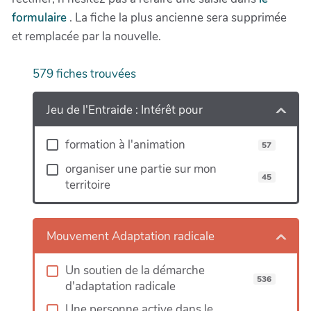
formulaire
. La fiche la plus ancienne sera supprimée
et remplacée par la nouvelle.
579
fiches trouvées
+
−
Jeu de l'Entraide : Intérêt pour
formation à l'animation
57
organiser une partie sur mon
85
45
territoire
90
Mouvement Adaptation radicale
Un soutien de la démarche
536
d'adaptation radicale
Une personne active dans le