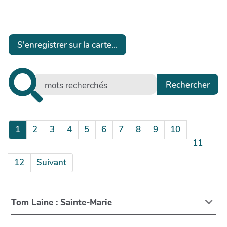
ap
S'enregistrer sur la carte...
1
2
3
4
5
6
7
8
9
10
11
12
Suivant
Tom Laine : Sainte-Marie