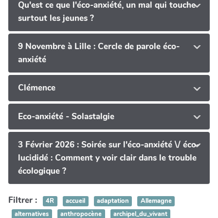
Qu'est ce que l'éco-anxiété, un mal qui touche
surtout les jeunes ?
9 Novembre à Lille : Cercle de parole éco-
anxiété
Clémence
Eco-anxiété - Solastalgie
3 Février 2026 : Soirée sur l'éco-anxiété \/ éco-
lucididé : Comment y voir clair dans le trouble
écologique ?
Filtrer :
4R
accueil
adaptation
Allemagne
alternatives
anthropocène
archipel_du_vivant