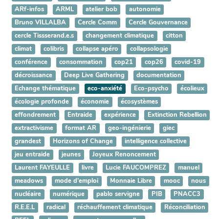
ARf-infos
ARML
atelier bob
autonomie
Bruno VILLALBA
Cercle Comm
Cercle Gouvernance
cercle Tissserand.e.s
changement climatique
citton
climat
colibris
collapse apéro
collapsologie
conférence
consommation
cop21
cop26
covid-19
décroissance
Deep Live Gathering
documentation
Echange thématique
eco-anxiété
Eco-psycho
écolieux
écologie profonde
économie
écosystèmes
effondrement
Entraide
expérience
Extinction Rebellion
extractivisme
format AR
geo-ingénierie
giec
grandest
Horizons of Change
intelligence collective
jeu entraide
jeunes
Joyeux Renoncement
Laurent FAYEULLE
livre
Lucie FAUCOMPREZ
manuel
meadows
mode d’emploi
Monnaie Libre
mooc
nous
nucléaire
numérique
pablo servigne
PIB
PNACC3
R.E.E.L
radical
réchauffement climatique
Réconciliation